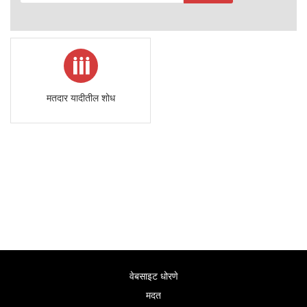
मतदार यादीतील शोध
वेबसाइट धोरणे
मदत