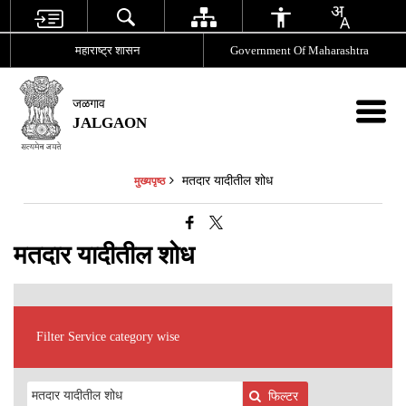
महाराष्ट्र शासन
Government Of Maharashtra
जळगाव
JALGAON
मतदार यादीतील शोध
मुख्यपृष्ठ
मतदार यादीतील शोध
Filter Service category wise
फिल्टर