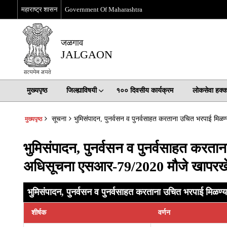
महाराष्ट्र शासन
Government Of Maharashtra
जळगाव
JALGAON
मुख्यपृष्ठ
जिल्ह्याविषयी
१०० दिवसीय कार्यक्रम
लोकसेवा हक्
सूचना
भुमिसंपादन, पुनर्वसन व पुनर्वसाहत करताना उचित भरपाई म
मुख्यपृष्ठ
भुमिसंपादन, पुनर्वसन व पुनर्वसाहत कर
अधिसूचना एसआर-79/2020 मौजे खापरखेड
भुमिसंपादन, पुनर्वसन व पुनर्वसाहत करताना उचित भरपाई मि
शीर्षक
वर्णन