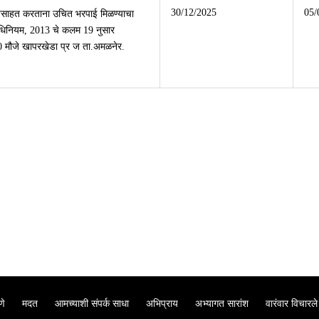
30/12/2025
05/
नर्वसाहत करताना उचित भरपाई मिळण्याचा
धिनियम, 2013 चे कलम 19 नुसार
मौजे खापरखेडा प्र ज ता.अमळनेर.
णे
मदत
आमच्याशी संपर्क साधा
अभिप्राय
अभ्यागत सारांश
वारंवार विचारले