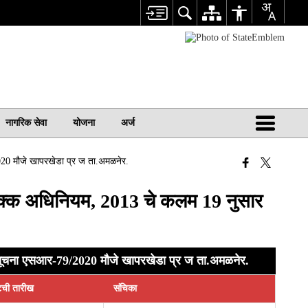
नागरिक सेवा
योजना
अर्ज
020 मौजे खापरखेडा प्र ज ता.अमळनेर.
ा हक्क अधिनियम, 2013 चे कलम 19 नुसार
िसूचना एसआर-79/2020 मौजे खापरखेडा प्र ज ता.अमळनेर.
टची तारीख
संचिका